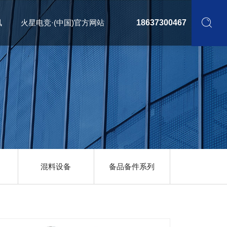
讯
火星电竞·(中国)官方网站
18637300467
混料设备
备品备件系列