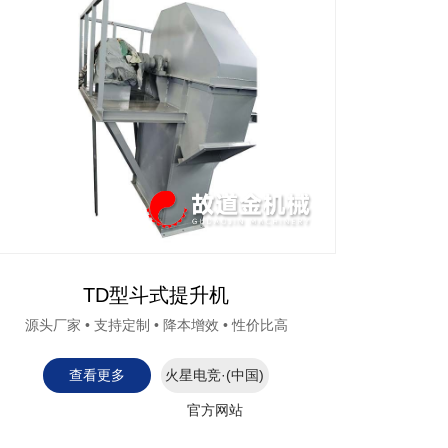
TD型斗式提升机
源头厂家 • 支持定制 • 降本增效 • 性价比高
查看更多
火星电竞·(中国)
官方网站