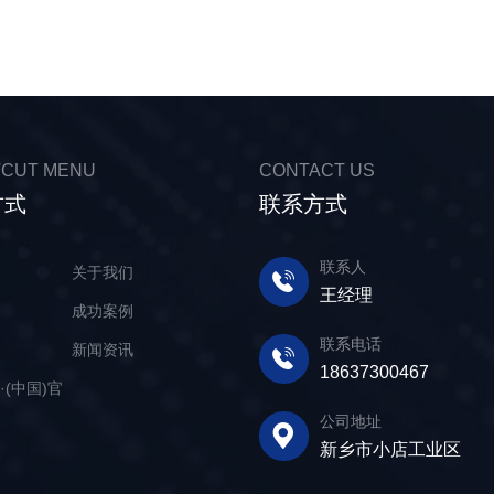
CUT MENU
CONTACT US
方式
联系方式
联系人
页
关于我们
王经理
品
成功案例
联系电话
备
新闻资讯
18637300467
·(中国)官
公司地址
新乡市小店工业区