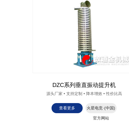
DZC系列垂直振动提升机
源头厂家 • 支持定制 • 降本增效 • 性价比高
查看更多
火星电竞·(中国)
官方网站