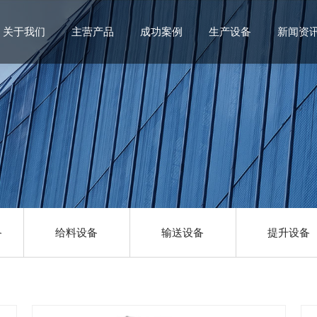
关于我们
主营产品
成功案例
生产设备
新闻资
备
给料设备
输送设备
提升设备