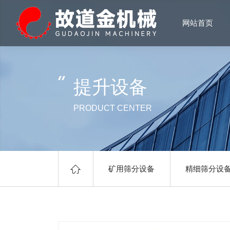
网站首页
提升设备
PRODUCT CENTER
矿用筛分设备
精细筛分设