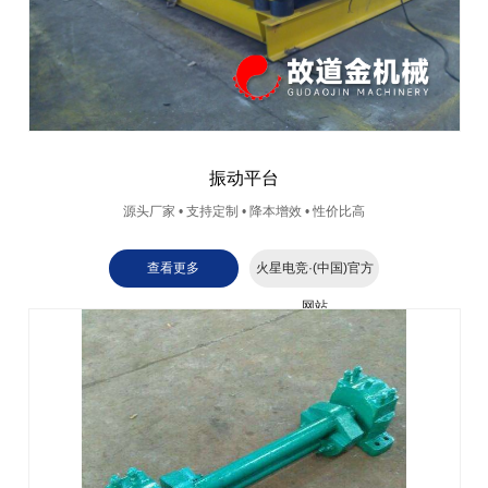
振动平台
源头厂家 • 支持定制 • 降本增效 • 性价比高
查看更多
火星电竞·(中国)官方
网站