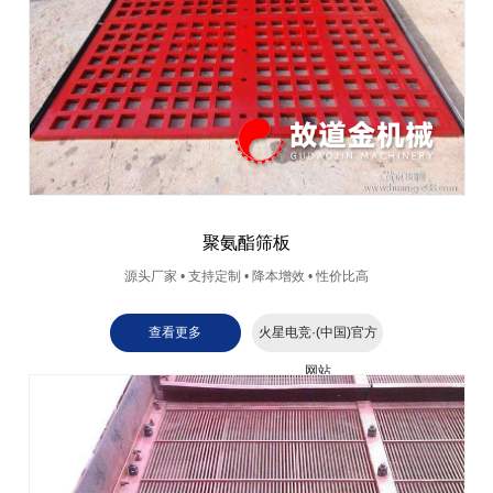
聚氨酯筛板
源头厂家 • 支持定制 • 降本增效 • 性价比高
查看更多
火星电竞·(中国)官方
网站