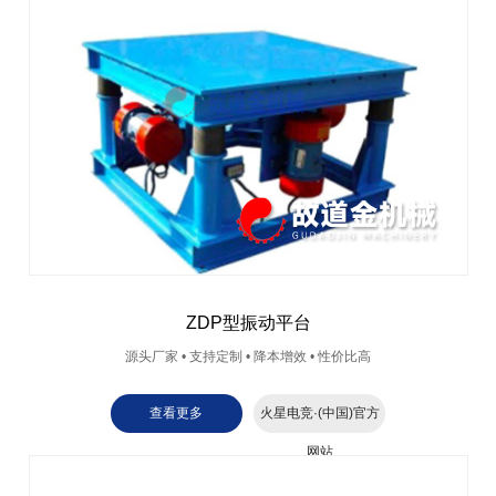
ZDP型振动平台
源头厂家 • 支持定制 • 降本增效 • 性价比高
查看更多
火星电竞·(中国)官方
网站