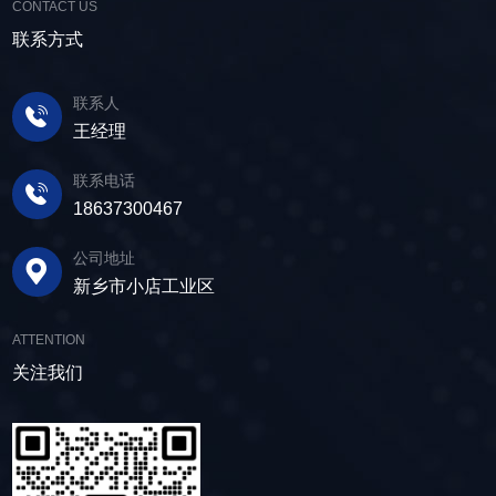
使筛面产生高频振动，含水物料进入振动筛后，
CONTACT US
质量材料，生产环节层层把控，生产出的振动筛
泥中的水分去除，使其达到后续加工的要
在筛面上受到连续抛掷，从而实现固体颗粒与液
产品筛体强度高，坚实耐用，可长时间高强度稳
联系方式
求。 在建筑行业中，脱水筛被广泛应用于砂
体之间的分离。 脱水筛筛板采用模块式设
定作业。另外，该直线筛设备维护保养便捷，只
石料厂的水洗砂脱水处理。水洗砂在生产过程中
计，无需螺栓即可安装，维护更换便捷，仅需要
需要定期检查、清洁、添加润滑油，即可保证振
需要去除表面的泥土和杂质，这时候就需要用脱
联系人
3-5分钟即可完成筛板更换，显著减少了停机维护
动筛的正常运行和使用寿命。 绿色节能，引
水筛，通过脱水筛对物料进行处理，可以确保砂
王经理
的时间。其筛网具备自清洁功能，可轻松清除粘
领未来 追求筛分效率的同时，故道金机械也
子的质量符合建筑要求，为建筑工程提供高质量
附在筛网上的物料，预防筛料堵网。此外，脱水
积极响应国家环保政策，部分直线筛筛体采用全
联系电话
的建筑材料。 在食品行业中，脱水筛可以用
筛还配备了橡胶隔振弹簧作为减震装置，很好地
封闭设计，降低噪音与粉尘污染，为构建绿色建
18637300467
于水果、蔬菜沥水，还可以用于果汁、酒类、调
降低设备运行时产生的噪音，为用户创造更加舒
材产业贡献力量。 如今，故道金机械直线筛
味品等液态食品的过滤和分离，为后续食材储
适的工作环境。 脱水筛体积相对较小，单位
已广泛应用于各类建材物料的筛分作业中，成为
公司地址
存、运输及使用提供便利。 ▲故道金机械双
面积处理量大，可够满足多种物料的脱水作业的
了众多建材企业的信赖之选。如果您也希望提升
新乡市小店工业区
层高频脱水振动筛 说了这么多，相信大家对
要求，支持24小时不间断的连续干排作业，提升
建材物料的筛分效率，欢迎随时火星电竞·(中国)
脱水筛的重要性有了更加清晰地认识，在产品采
生产线脱水效率。 ▲脱水振动筛 脱水筛
官方网站，故道金机械将提供高质量的产品，竭
ATTENTION
购时，也一定要擦亮眼睛。故道金机械深耕振动
适用于金属矿山、非金属矿山以及煤矿等领域的
诚为您服务！
关注我们
筛分行业多年，拥有丰富的生产经验和出色的技
尾矿处理。通过脱水筛的处理，尾矿的含水量大
术实力，我们生产的脱水筛产品，品质稳定，生
大降低，干排效果好，为矿山企业带来了显著的
产效率高，使用维护便利，能够满足不同行业，
经济效益和社会效益。脱水筛同样适用于电力、
不同客户的多样化需求，助力生产提效。
制糖、制盐、污水厂等领域，助力对细颗粒物料