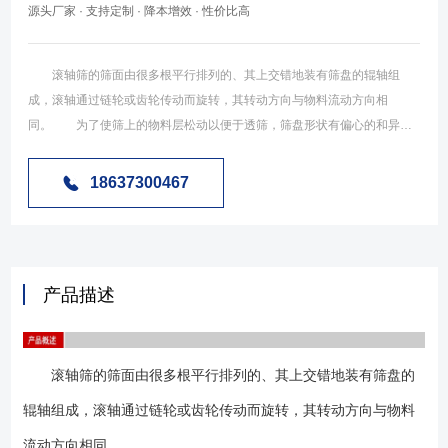
源头厂家 · 支持定制 · 降本增效 · 性价比高
滚轴筛的筛面由很多根平行排列的、其上交错地装有筛盘的辊轴组
成，滚轴通过链轮或齿轮传动而旋转，其转动方向与物料流动方向相
同。 为了使筛上的物料层松动以便于透筛，筛盘形状有偏心的和异形
的。为防止物料卡住筛轴，装有安全保险装置。滚轴筛全部为座式，有左
传动和右传动之分，又分带走轮和不带走轮的，带走轮的可在钢轨上移
18637300467
动。 GZS型滚轴筛由电机、减速机、齿辊、密封罩、支架组成，电机
与减速机与齿辊相连接、齿辊成排固定在支架上面，齿辊中间根据筛分的
需要留有间隙，工作时，齿辊转动拨动物料向前运动，大块物料在齿辊的
拨动下向出口方向运动，小于齿辊间隙的物料从设备下方的出料口落下，
产品描述
完成整个筛分工作，设备密封罩上面可以根据工艺要求加赠闸门或观察
口，用来随时检查物料的筛分情况。如下图示； ● 设备可做成密封结
构或敞开结构； ● 设备工作中对地面的动载荷冲击小、噪音低； ●
滚轴筛的筛面由很多根平行排列的、其上交错地装有筛盘的
设备电机可采用变频电机、转速可以无调速； ● 设备齿辊叶片可以做
成Q235、16Mn、304不锈钢、合金钢铸件等多种材质满足客户的不同需
辊轴组成，滚轴通过链轮或齿轮传动而旋转，其转动方向与物料
求； 1、根据物料的需要选用恰当的页面材质； 2、筛机也可设计
流动方向相同。