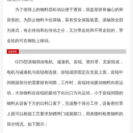
成可调倾角结构； 3、基础可做成预埋铁或地脚螺栓两种类型；
4、设备不局限以上型号，可以非标设计； 该系列产品通常在发货
为了使筛上的物料层松动以便于透筛，筛盘形状有偏心的和
前已在公司试机并整体发货，收到货物后如设备无明显的碰撞即可将设备
异形的。为防止物料卡住筛轴，装有安全保险装置。滚轴筛全部
托运至使用现场并按装配图将设备与基础固定，在设备启动前，应进行以
为座式，有左传动和右传动之分，又分带走轮和不带走轮的，带
下检查： 1、检查机体及电动机地脚螺栓，各连接部分无松动；
2、筛面无杂物存在，并确认传动部分与固定部分不相互碰撞，不得有卡堵
走轮的可在钢轨上移动。
现象； 3、减速机的油位正常，各润滑点不缺油； 4、完成以上检
查工作后，方可以进行空载试车； 5、接通电源应点动启动，正常后方
可试运转，机器应连续运转2个小时以上； 6、空载运行时应密切注意
GZS型滚轴筛由电机、减速机、齿辊、密封罩、支架组成，
各转动部分是否灵活，注意轴承温度的变化，电流是否稳定，有无异常振
电机与减速机与齿辊相连接、齿辊成排固定在支架上面，齿辊中
动及不正常声音； 7、空载正常即可进行负载运行； 8、给料过程
间根据筛分的需要留有间隙，工作时，齿辊转动拨动物料向前运
总随时检查电流值的大小，轴承温度的变化及机体轴承的振动情况，若发
现异常，应停机进行检查处理； 9、除紧急情况外，一般情况下不允许
动，大块物料在齿辊的拨动下向出口方向运动，小于齿辊间隙的
在给料过程中停机； 10、正常停机时应先停筛机，确认筛机内没有残
物料从设备下方的出料口落下，完成整个筛分工作，设备密封罩
存的处理物后方可停机； 11、筛机没有完全停止前，严禁打开检查孔
门和进行维修检查工作；1、启动与停机 筛机安装在输煤系统上，可与
上面可以根据工艺要求加赠闸门或观察口，用来随时检查物料的
系统连锁运行。启动时，应先启动滚轴筛筛后的设备，而后启动筛子及筛
筛分情况。如下图示；
前的设备，待运转正常后，才能允许向筛子均匀给料。停运时则相反，每