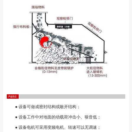
次停止前必须待筛面上没有物料才能再停机，不允许带负荷启动筛
机； 2、运行维护 新装或大修后，接通电源应点动启动，正常后方
可连续运转，机器应连续运转2小时以上。检查转动部分是否灵活，轴承温
度是否正常。 筛机投入运行后，要定期观察运行情况，定期更换润滑
油，要经常注意使润滑油部件保持良好的润滑，具体事项见使用说明
书。 3、启动的检查 （1）电动机、减速机底座紧固螺栓应无松
动，脱落及断裂； （2）电动机引线、接地线应牢固完好； （3）
减速机的润滑油清洁，油位正常，无漏油现象； （4）联轴器、轴承座
紧固螺栓齐全无松动，各联轴器护罩齐全完好； （5）筛轴梅花形滚柱
片应无窜轴脱落损坏现象； （6）筛面无积煤，筛轴之间无卡堵、缠挂
物；
● 设备可做成密封结构或敞开结构；
● 设备工作中对地面的动载荷冲击小、噪音低；
● 设备电机可采用变频电机、转速可以无调速；