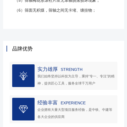
（5）筛轴梅花形滚柱片应无窜轴脱落损坏现象；
（6）筛面无积煤，筛轴之间无卡堵、缠挂物；
品牌优势
实力雄厚
STRENGTH
我们始终坚持以科技为主导，秉持“专一、专注”的精
神，提供匠心工具，服务全球千万用户
经验丰富
EXPERIENCE
企业拥有大量大型项目服务经验，是中铁、中建等
各大企业的供应商