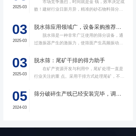
市场竞争激烈，时间就是金 钱，效率决定成
2025-03
败！建材行业日新月异，精准的砂石物料筛分工
具成为了确保工程质量，提升生产效率的关键。
03
故道金机械，深耕振动筛分领域三十载，推出多
脱水筛应用领域广，设备采购推荐选择实力厂家
款高质量直线筛设备，以稳定的筛分质量，强大
脱水筛是一种非常广泛使用的筛分设备，通
的处理能力，提供建材砂石物料筛分解决方
2025-03
过激振器产生的激振力，使筛面产生高频振动，
案。 ▲故道金机械直线振动筛 布局合
物料在筛面上受到连续抛掷，从而实现固体颗粒
理，精准分级 故道金机械拥有强大的技术团
03
与液体之间的分离。在多个行业中，脱水筛都发
脱水筛：尾矿干排的得力助手
队，产品设计时考虑机械结构、动力学特性和操
挥着不可或缺的作用。故道金机械带大家一起了
在矿产资源开发与利用中，尾矿处理一直是
作便捷性，其生产的直线筛产品使用时，物料在
解。 ▲故道金机械单层高频脱水振动筛
2025-03
行业关注的重 点。采用干排方式处理尾矿，不仅
筛面快速且均匀分布，筛孔不堵塞，筛分效率
在采矿业中，脱水筛经常被用于尾矿和精矿的脱
可节约企业生态环境治理资金，减少节能减排和
高，筛分精度高，为建材产品带来稳定可靠的质
水处理。选矿完成后，尾矿处理过程中需要脱水
05
尾矿库维护费用，还可回收尾矿中的有价成分，
量提升。 智能调控，灵活应对 故道金机
筛分破碎生产线已经安装完毕，调试生产中
筛协助去除多余的水分，以便于尾矿的堆放或再
提高企业经济效益。尾矿干排过程中，少不了振
械直线筛可加装plc控制系统，实现远程操控。用
利用；在精矿进行进一步加工前，也需要通过脱
动筛分设备的助力，脱水筛，凭借强大的性能优
2024-03
户可根据实际需求轻松调整振幅、频率等筛分参
水筛进行脱水处理，以提高其品质和后续加工效
势，成为了尾矿干排系统中经常使用的明星产
数，使故道金机械直线筛能够轻松应对不同材质
率。 在煤炭行业中，脱水筛主要用于煤泥的
品。 ▲脱水振动筛 脱水筛，专为处理含
与粒度的筛分挑战，提升筛分效率。 坚实耐
脱水处理。煤泥是煤炭洗选过程中的副产品，含
水物料而生，该设备通过激振器产生的激振力，
用，维护省心 故道金机械直线振动筛优选高
有大量的水分，使用脱水筛进行处理，可以将煤