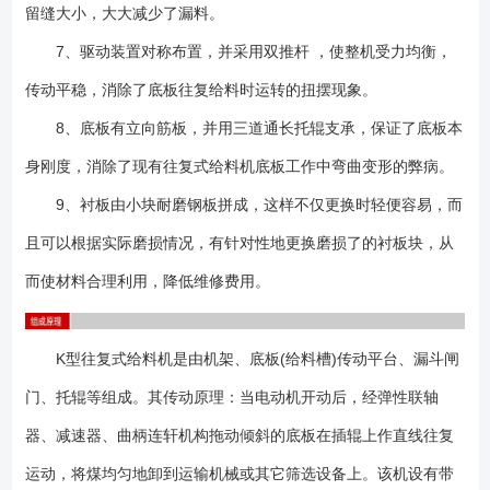
留缝大小，大大减少了漏料。
7、驱动装置对称布置，并采用双推杆 ，使整机受力均衡，
传动平稳，消除了底板往复给料时运转的扭摆现象。
8、底板有立向筋板，并用三道通长托辊支承，保证了底板本
身刚度，消除了现有往复式给料机底板工作中弯曲变形的弊病。
9、衬板由小块耐磨钢板拼成，这样不仅更换时轻便容易，而
且可以根据实际磨损情况，有针对性地更换磨损了的衬板块，从
而使材料合理利用，降低维修费用。
K型往复式给料机是由机架、底板(给料槽)传动平台、漏斗闸
门、托辊等组成。其传动原理：当电动机开动后，经弹性联轴
器、减速器、曲柄连轩机构拖动倾斜的底板在插辊上作直线往复
运动，将煤均匀地卸到运输机械或其它筛选设备上。该机设有带