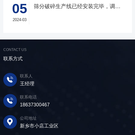
水处理。选矿完成后，尾矿处理过程中需要脱水
05
尾矿库维护费用，还可回收尾矿中的有价成分，
量提升。 智能调控，灵活应对 故道金机
筛分破碎生产线已经安装完毕，调试生产中
筛协助去除多余的水分，以便于尾矿的堆放或再
提高企业经济效益。尾矿干排过程中，少不了振
械直线筛可加装plc控制系统，实现远程操控。用
利用；在精矿进行进一步加工前，也需要通过脱
动筛分设备的助力，脱水筛，凭借强大的性能优
2024-03
户可根据实际需求轻松调整振幅、频率等筛分参
水筛进行脱水处理，以提高其品质和后续加工效
势，成为了尾矿干排系统中经常使用的明星产
数，使故道金机械直线筛能够轻松应对不同材质
率。 在煤炭行业中，脱水筛主要用于煤泥的
品。 ▲脱水振动筛 脱水筛，专为处理含
与粒度的筛分挑战，提升筛分效率。 坚实耐
脱水处理。煤泥是煤炭洗选过程中的副产品，含
水物料而生，该设备通过激振器产生的激振力，
用，维护省心 故道金机械直线振动筛优选高
有大量的水分，使用脱水筛进行处理，可以将煤
使筛面产生高频振动，含水物料进入振动筛后，
CONTACT US
质量材料，生产环节层层把控，生产出的振动筛
泥中的水分去除，使其达到后续加工的要
在筛面上受到连续抛掷，从而实现固体颗粒与液
产品筛体强度高，坚实耐用，可长时间高强度稳
联系方式
求。 在建筑行业中，脱水筛被广泛应用于砂
体之间的分离。 脱水筛筛板采用模块式设
定作业。另外，该直线筛设备维护保养便捷，只
石料厂的水洗砂脱水处理。水洗砂在生产过程中
计，无需螺栓即可安装，维护更换便捷，仅需要
需要定期检查、清洁、添加润滑油，即可保证振
需要去除表面的泥土和杂质，这时候就需要用脱
联系人
3-5分钟即可完成筛板更换，显著减少了停机维护
动筛的正常运行和使用寿命。 绿色节能，引
水筛，通过脱水筛对物料进行处理，可以确保砂
王经理
的时间。其筛网具备自清洁功能，可轻松清除粘
领未来 追求筛分效率的同时，故道金机械也
子的质量符合建筑要求，为建筑工程提供高质量
附在筛网上的物料，预防筛料堵网。此外，脱水
积极响应国家环保政策，部分直线筛筛体采用全
联系电话
的建筑材料。 在食品行业中，脱水筛可以用
筛还配备了橡胶隔振弹簧作为减震装置，很好地
封闭设计，降低噪音与粉尘污染，为构建绿色建
18637300467
于水果、蔬菜沥水，还可以用于果汁、酒类、调
降低设备运行时产生的噪音，为用户创造更加舒
材产业贡献力量。 如今，故道金机械直线筛
味品等液态食品的过滤和分离，为后续食材储
适的工作环境。 脱水筛体积相对较小，单位
已广泛应用于各类建材物料的筛分作业中，成为
公司地址
存、运输及使用提供便利。 ▲故道金机械双
面积处理量大，可够满足多种物料的脱水作业的
了众多建材企业的信赖之选。如果您也希望提升
新乡市小店工业区
层高频脱水振动筛 说了这么多，相信大家对
要求，支持24小时不间断的连续干排作业，提升
建材物料的筛分效率，欢迎随时火星电竞·(中国)