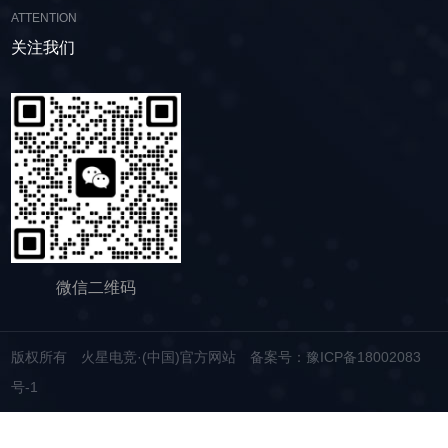
脱水筛的重要性有了更加清晰地认识，在产品采
生产线脱水效率。 ▲脱水振动筛 脱水筛
官方网站，故道金机械将提供高质量的产品，竭
ATTENTION
购时，也一定要擦亮眼睛。故道金机械深耕振动
适用于金属矿山、非金属矿山以及煤矿等领域的
诚为您服务！
关注我们
筛分行业多年，拥有丰富的生产经验和出色的技
尾矿处理。通过脱水筛的处理，尾矿的含水量大
术实力，我们生产的脱水筛产品，品质稳定，生
大降低，干排效果好，为矿山企业带来了显著的
产效率高，使用维护便利，能够满足不同行业，
经济效益和社会效益。脱水筛同样适用于电力、
不同客户的多样化需求，助力生产提效。
制糖、制盐、污水厂等领域，助力对细颗粒物料
的干湿分级、脱水、脱介、脱泥。
微信二维码
版权所有 火星电竞·(中国)官方网站
备案号：豫ICP备18002083
号-1