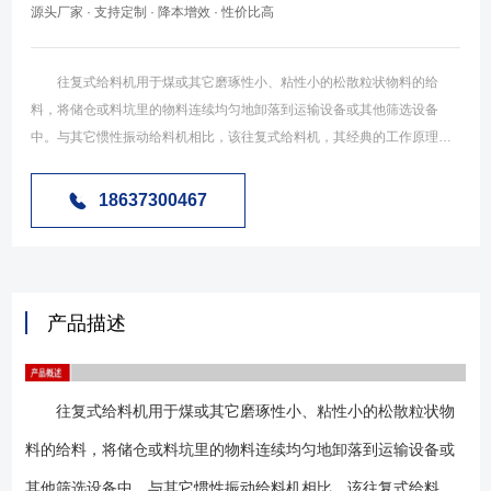
源头厂家 · 支持定制 · 降本增效 · 性价比高
往复式给料机用于煤或其它磨琢性小、粘性小的松散粒状物料的给
料，将储仓或料坑里的物料连续均匀地卸落到运输设备或其他筛选设备
中。与其它惯性振动给料机相比，该往复式给料机，其经典的工作原理和
成熟的结构形式，不仅能满足不同现场对物料大处理量的需求，而且，落
地式安装方式很大程度上提高了设备整机对工作环境的适应性，因而运行
18637300467
更可靠、更安全。 往复式给料机又叫往复式给煤机，是在原K系列往复
式给煤机的基础上经进一步**优化而研制的新型**给料设备。该系列给料机
能充分满足现代大型高产**矿井系统等场合对大流量输送系统的给料要
求。是利用曲柄连杆机构拖动下倾5°的底板在辊上做直线往复运动，从而
产品描述
把煤或其它磨琢性小、粘性不大的松散粒状、粉状物料从给料设备中均匀
地卸到受料设备中。 往复式给料机适用于矿山、矿井、选煤厂、中
站、输煤车间、港口散料码头等散料转运，可将散料经料仓或直接进行均
往复式给料机用于煤或其它磨琢性小、粘性小的松散粒状物
匀的转载到胶带机或其它筛选设备、贮存装置等配合使用。实现对矿石、
砂煤、粮食等散装物料的均匀 给料.本设备机体安装于料斗下，传动装置为
料的给料，将储仓或料坑里的物料连续均匀地卸落到运输设备或
悬挂式，根据给料量的大小可分：K0、K1、K2、K3、K4等几种型
其他筛选设备中。与其它惯性振动给料机相比，该往复式给料