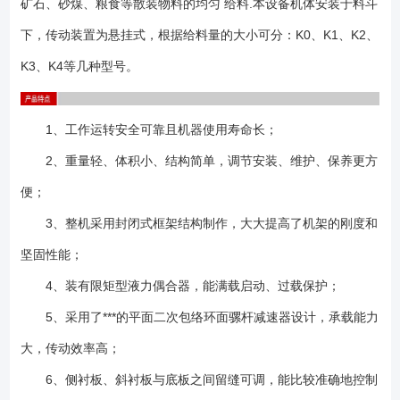
矿石、砂煤、粮食等散装物料的均匀 给料.本设备机体安装于料斗
时请确定电压制式及有无防爆要求； 2、设备安装方式有落地式和吊挂
式两种情况，并有普通型和防窜仓型两种结构形式，选型时，请务必慎重
下，传动装置为悬挂式，根据给料量的大小可分：K0、K1、K2、
考虑；设备基础螺栓和吊挂基础一般由用户自备； 3、由于现场实际情
K3、K4等几种型号。
况各不相同，建议您在选订设备型号及规格时，尽可能将您的要求描述详
尽并与相关**技术人员充分沟通，以减少不必要的麻烦； 4、签订合同
时请写明型号规格、配何种电机、是否带漏斗和调节闸门； 5、随机技
1、工作运转安全可靠且机器使用寿命长；
术文件：产品合格证、装箱单、产品使用说明书； 6、设备不局限以上
2、重量轻、体积小、结构简单，调节安装、维护、保养更方
型号，可以非标设计；
便；
3、整机采用封闭式框架结构制作，大大提高了机架的刚度和
坚固性能；
4、装有限矩型液力偶合器，能满载启动、过载保护；
5、采用了***的平面二次包络环面骡杆减速器设计，承载能力
大，传动效率高；
6、侧衬板、斜衬板与底板之间留缝可调，能比较准确地控制