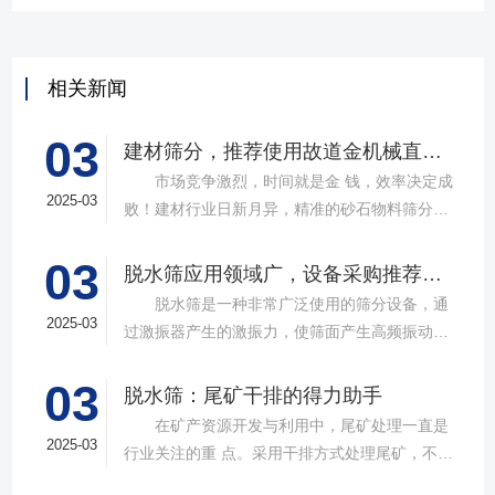
相关新闻
03
建材筛分，推荐使用故道金机械直线筛
市场竞争激烈，时间就是金 钱，效率决定成
2025-03
败！建材行业日新月异，精准的砂石物料筛分工
具成为了确保工程质量，提升生产效率的关键。
03
故道金机械，深耕振动筛分领域三十载，推出多
脱水筛应用领域广，设备采购推荐选择实力厂家
款高质量直线筛设备，以稳定的筛分质量，强大
脱水筛是一种非常广泛使用的筛分设备，通
的处理能力，提供建材砂石物料筛分解决方
2025-03
过激振器产生的激振力，使筛面产生高频振动，
案。 ▲故道金机械直线振动筛 布局合
物料在筛面上受到连续抛掷，从而实现固体颗粒
理，精准分级 故道金机械拥有强大的技术团
03
与液体之间的分离。在多个行业中，脱水筛都发
脱水筛：尾矿干排的得力助手
队，产品设计时考虑机械结构、动力学特性和操
挥着不可或缺的作用。故道金机械带大家一起了
在矿产资源开发与利用中，尾矿处理一直是
作便捷性，其生产的直线筛产品使用时，物料在
解。 ▲故道金机械单层高频脱水振动筛
2025-03
行业关注的重 点。采用干排方式处理尾矿，不仅
筛面快速且均匀分布，筛孔不堵塞，筛分效率
在采矿业中，脱水筛经常被用于尾矿和精矿的脱
可节约企业生态环境治理资金，减少节能减排和
高，筛分精度高，为建材产品带来稳定可靠的质