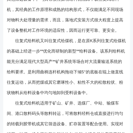
号。 1、工作运转安全可靠且机器使用寿命长； 2、重量轻、体积
小、结构简单，调节安装、维护、保养更方便； 3、整机采用封闭式框
机，其经典的工作原理和成熟的结构形式，不仅能满足不同现场
架结构制作，大大提高了机架的刚度和坚固性能； 4、装有限矩型液力
对物料大处理量的需求，而且，落地式安装方式很大程度上提高
偶合器，能满载启动、过载保护； 5、采用了***的平面二次包络环面
了设备整机对工作环境的适应性，因而运行更可靠、更安全。
骡杆减速器设计，承载能力大，传动效率高； 6、侧衬板、斜衬板与底
板之间留缝可调，能比较准确地控制留缝大小，大大减少了漏料。 7、
往复式给料机又叫往复式给煤机，是在原K系列往复式给煤机
驱动装置对称布置，并采用双推杆 ，使整机受力均衡，传动平稳，消除了
的基础上经进一步**优化而研制的新型**给料设备。该系列给料机
底板往复给料时运转的扭摆现象。 8、底板有立向筋板，并用三道通长
托辊支承，保证了底板本身刚度，消除了现有往复式给料机底板工作中弯
能充分满足现代大型高产**矿井系统等场合对大流量输送系统的
曲变形的弊病。 9、衬板由小块耐磨钢板拼成，这样不仅更换时轻便容
给料要求。是利用曲柄连杆机构拖动下倾5°的底板在辊上做直线
易，而且可以根据实际磨损情况，有针对性地更换磨损了的衬板块，从而
往复运动，从而把煤或其它磨琢性小、粘性不大的松散粒状、粉
使材料合理利用，降低维修费用。 K型往复式给料机是由机架、底板
(给料槽)传动平台、漏斗闸门、托辊等组成。其传动原理：当电动机开动
状物料从给料设备中均匀地卸到受料设备中。
后，经弹性联轴器、减速器、曲柄连轩机构拖动倾斜的底板在插辊上作直
往复式给料机适用于矿山、矿井、选煤厂、中站、输煤车
线往复运动，将煤均匀地卸到运输机械或其它筛选设备上。该机设有带漏
斗、带调节阀门和不带漏斗、不带调节阀门两种形式。K型往复给料机安装
间、港口散料码头等散料转运，可将散料经料仓或直接进行均匀
尺寸：K型往复给料机曲柄位置与给料量关系表： 1、往复式给料机规
的转载到胶带机或其它筛选设备、贮存装置等配合使用。实现对
格有K0、K1、K2、K3、K4型，电源电压有380V和660V两种制式，选用