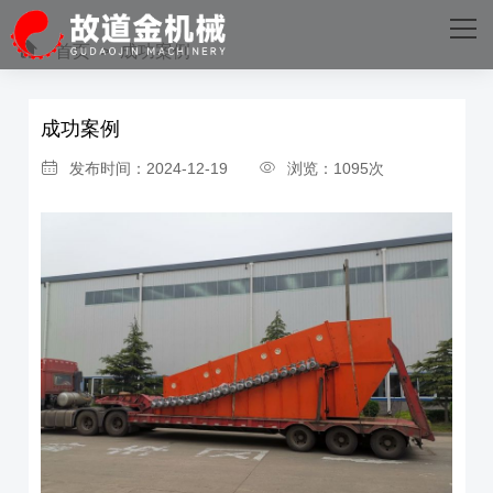
网站首页
首页
>
成功案例
关于我们
成功案例
主营产品
发布时间：2024-12-19
浏览：1095次
成功案例
生产设备
新闻资讯
火星电竞·(中国)官方网站