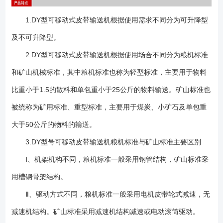
500及650毫米的槽形上托辊由三个辊子呈 形布置。侧辊与水平线成30°
交角。所有辊子的直径均为76毫米，图3为辊子的结构图。 4、 拉紧装
1.DY型可移动式皮带输送机根据使用需求不同分为可升降型
置：采用装在机尾的螺旋拉紧型式。通过螺杆的旋转来调整输送带的松
及不可升降型。
紧。 5、 输 送 带：起传递牵引力及承载物料的作用。采用三层棉芯织
物的普通橡胶运输带。上胶厚3毫米。下胶厚1.5毫米。 6、 升降装
2.DY型可移动式皮带输送机根据使用场合不同分为粮机标准
置：安装在输送机中部，由人力转动手柄带动伞齿轮付及螺杆旋转，从而
和矿山机械标准，其中粮机标准也称为轻型标准，主要用于物料
改变前、后支架间的夹角，使整机升降。仅可升降型有此部份。 7、
比重小于1.5的散料和单包重小于25公斤的物料输送。矿山标准也
行走结构：有行轮与尾轮两部份。可升降型的行轮采用6.50-16型充气轮
胎，尾轮采用直径300毫米的铸胶实心轮胎，均可绕铅垂线转动，从而输
被统称为矿用标准、重型标准，主要用于煤炭、小矿石及单包重
送机在纵向、横向、斜向移动较为方便，不可升降型的行轮不能绕铅垂线
大于50公斤的物料的输送。
转动，机长7米以及7米以下采用铁轮。机长10米及15米采用充气轮胎可升
降型亦可配用不转向的行轮组。 1、 DY系列可移动皮带输送机常用机
3.DY型号可移动皮带输送机粮机标准与矿山标准主要区别
型有DY50（带宽B=500mm）、DY60(带宽B=600mm）、DY65（带宽
Ⅰ、机架机构不同，粮机标准一般采用钢管结构，矿山标准采
B=650mm）三个规格，该系列还有DY80（带宽 B=800mm）、
用槽钢骨架结构。
DY100（带宽B=1000mm）等规格； 2、订购可移动输送机产品请注
明以下： 皮带带宽、带速要求、输送距离、输送高度、输送量、倾斜角
Ⅱ、驱动方式不同，粮机标准一般采用电机皮带轮式减速，无
度、物料特性、是否配备可调升降装置等基本技术参数。 3、本系列输
减速机结构。矿山标准采用减速机结构减速或电动滚筒驱动。
送机分为可升降型及不可升降型两大类，即：可移动不带升降式皮带输送