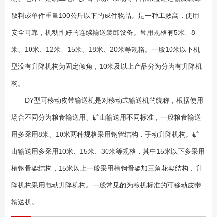
料输送。矿山标准也被统称为矿用标准、重型标准，主要用于煤炭、小矿
石及单包重大于50公斤的物料的输送。 3.DY型号可移动皮带输送机粮
散料或单件重量100公斤以下的成件物品。是一种工效高，使用
机标准与矿山标准主要区别 Ⅰ、机架机构不同，粮机标准一般采用钢管
安全可靠，机动性好的连续输送装卸设备。常用规格有5米、8
结构，矿山标准采用槽钢骨架结构。 Ⅱ、驱动方式不同，粮机标准一般
米、10米、12米、15米、18米、20米等规格。一般10米以下机
采用电机皮带轮式减速，无减速机结构。矿山标准采用减速机结构减速或
电动滚筒驱动。 Ⅲ、升降机构不同，粮机标准一般采用手动升降方式，
型没有升降机构为固定倾角，10米及以上产品分为分为有升降机
矿山标准采用电动升降机构。 Ⅳ、行走轮不同，粮机标准一般采用普
构。
通辐条式橡胶轮胎，矿山标准采用汽车用真空轮胎。 1、尾轮组 2、
拉紧装置 3、电动滚筒组 4、空段清扫器 5、导料槽 6、上托辊组
DY型可移动皮带输送机是对移动式输送机的统称，根据使用
7、电器控制箱 8、平形托辊组 9、后部机架 10、升降装置 11、
场合不同分为粮食输送用、矿山输送用不同标准，一般粮食输送
行轮组 12、前部机架 13、弹簧清扫器 14、改向滚筒组 1、 机
用多采用8米、10米两种规格采用钢管结构，手动升降机构。矿
架：是整机的主体，系由钢管焊接成的等断面衔架结构。机长在10米以下
者，为单节机架，机长10米及10米以上者，机架分成前后两节，以螺栓联
山输送用多采用10米、15米、30米等规格，其中15米以下多采用
接成一整体。 2、 驱动装置：采用油冷式电动滚筒，它安装在机架的
槽钢骨架结构，15米以上一般采用槽钢骨架加三角花架结构，升
尾部。 3、 托 辊：用于支承输送带和带上物料，使其稳定运行。它
有上托辊和下托辊两种，上托辊又分槽形和平形。槽形上托辊用于输送散
降机构采用电动升降机构。一般常见的为粮机标准的可移动皮带
状物料。平形上托辊用于输送成件物品。下托辊内为平形托辊。带宽400
输送机。
毫米的槽形上托辊由两个辊子呈V形布置。辊子与水平线成20°交角，带宽