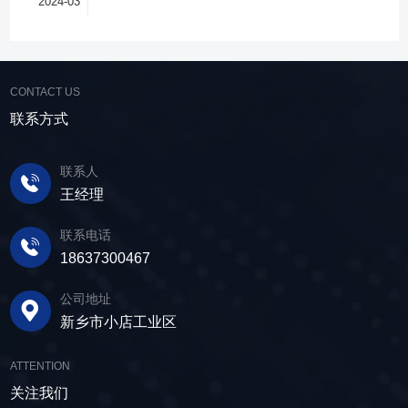
2024-03
户可根据实际需求轻松调整振幅、频率等筛分参
水筛进行脱水处理，以提高其品质和后续加工效
势，成为了尾矿干排系统中经常使用的明星产
数，使故道金机械直线筛能够轻松应对不同材质
率。 在煤炭行业中，脱水筛主要用于煤泥的
品。 ▲脱水振动筛 脱水筛，专为处理含
与粒度的筛分挑战，提升筛分效率。 坚实耐
脱水处理。煤泥是煤炭洗选过程中的副产品，含
水物料而生，该设备通过激振器产生的激振力，
用，维护省心 故道金机械直线振动筛优选高
有大量的水分，使用脱水筛进行处理，可以将煤
使筛面产生高频振动，含水物料进入振动筛后，
CONTACT US
质量材料，生产环节层层把控，生产出的振动筛
泥中的水分去除，使其达到后续加工的要
在筛面上受到连续抛掷，从而实现固体颗粒与液
产品筛体强度高，坚实耐用，可长时间高强度稳
联系方式
求。 在建筑行业中，脱水筛被广泛应用于砂
体之间的分离。 脱水筛筛板采用模块式设
定作业。另外，该直线筛设备维护保养便捷，只
石料厂的水洗砂脱水处理。水洗砂在生产过程中
计，无需螺栓即可安装，维护更换便捷，仅需要
需要定期检查、清洁、添加润滑油，即可保证振
需要去除表面的泥土和杂质，这时候就需要用脱
联系人
3-5分钟即可完成筛板更换，显著减少了停机维护
动筛的正常运行和使用寿命。 绿色节能，引
水筛，通过脱水筛对物料进行处理，可以确保砂
王经理
的时间。其筛网具备自清洁功能，可轻松清除粘
领未来 追求筛分效率的同时，故道金机械也
子的质量符合建筑要求，为建筑工程提供高质量
附在筛网上的物料，预防筛料堵网。此外，脱水
积极响应国家环保政策，部分直线筛筛体采用全
联系电话
的建筑材料。 在食品行业中，脱水筛可以用
筛还配备了橡胶隔振弹簧作为减震装置，很好地
封闭设计，降低噪音与粉尘污染，为构建绿色建
18637300467
于水果、蔬菜沥水，还可以用于果汁、酒类、调
降低设备运行时产生的噪音，为用户创造更加舒
材产业贡献力量。 如今，故道金机械直线筛
味品等液态食品的过滤和分离，为后续食材储
适的工作环境。 脱水筛体积相对较小，单位
已广泛应用于各类建材物料的筛分作业中，成为
公司地址
存、运输及使用提供便利。 ▲故道金机械双
面积处理量大，可够满足多种物料的脱水作业的
了众多建材企业的信赖之选。如果您也希望提升
新乡市小店工业区
层高频脱水振动筛 说了这么多，相信大家对
要求，支持24小时不间断的连续干排作业，提升
建材物料的筛分效率，欢迎随时火星电竞·(中国)
脱水筛的重要性有了更加清晰地认识，在产品采
生产线脱水效率。 ▲脱水振动筛 脱水筛
官方网站，故道金机械将提供高质量的产品，竭
ATTENTION
购时，也一定要擦亮眼睛。故道金机械深耕振动
适用于金属矿山、非金属矿山以及煤矿等领域的
诚为您服务！
关注我们
筛分行业多年，拥有丰富的生产经验和出色的技