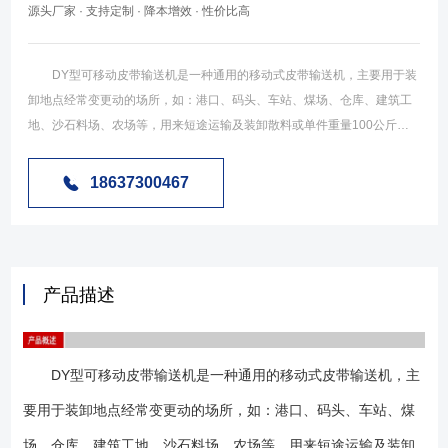
源头厂家 · 支持定制 · 降本增效 · 性价比高
DY型可移动皮带输送机是一种通用的移动式皮带输送机，主要用于装
卸地点经常变更动的场所，如：港口、码头、车站、煤场、仓库、建筑工
地、沙石料场、农场等，用来短途运输及装卸散料或单件重量100公斤以
下的成件物品。是一种工效高，使用安全可靠，机动性好的连续输送装卸
设备。常用规格有5米、8米、10米、12米、15米、18米、20米等规格。
18637300467
一般10米以下机型没有升降机构为固定倾角，10米及以上产品分为分为有
升降机构。 DY型可移动皮带输送机是对移动式输送机的统称，根据使
用场合不同分为粮食输送用、矿山输送用不同标准，一般粮食输送用多采
用8米、10米两种规格采用钢管结构，手动升降机构。矿山输送用多采用
产品描述
10米、15米、30米等规格，其中15米以下多采用槽钢骨架结构，15米以
上一般采用槽钢骨架加三角花架结构，升降机构采用电动升降机构。一般
常见的为粮机标准的可移动皮带输送机。 1.DY型可移动式皮带输送机
DY型可移动皮带输送机是一种通用的移动式皮带输送机，主
根据使用需求不同分为可升降型及不可升降型。 2.DY型可移动式皮带
输送机根据使用场合不同分为粮机标准和矿山机械标准，其中粮机标准也
要用于装卸地点经常变更动的场所，如：港口、码头、车站、煤
称为轻型标准，主要用于物料比重小于1.5的散料和单包重小于25公斤的物
场、仓库、建筑工地、沙石料场、农场等，用来短途运输及装卸