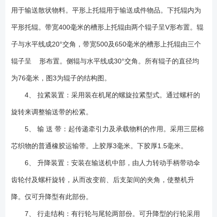
用于输送散状物料。平形上托辊用于输送成件物品。下托辊内为
平形托辊。带宽400毫米的槽形上托辊由两个辊子呈V形布置。辊
子与水平线成20°交角，带宽500及650毫米的槽形上托辊由三个
辊子呈 形布置。侧辊与水平线成30°交角。所有辊子的直径均
为76毫米，图3为辊子的结构图。
4、 拉紧装置：采用装在机尾的螺旋拉紧型式。通过螺杆的
旋转来调整输送带的松紧。
5、 输 送 带：起传递牵引力及承载物料的作用。采用三层棉
芯织物的普通橡胶运输带。上胶厚3毫米。下胶厚1.5毫米。
6、 升降装置：安装在输送机中部，由人力转动手柄带动伞
齿轮付及螺杆旋转，从而改变前、后支架间的夹角，使整机升
降。仅可升降型有此部份。
7、 行走结构：有行轮与尾轮两部份。可升降型的行轮采用