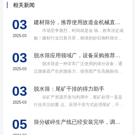
相关新闻
03
建材筛分，推荐使用故道金机械直线筛
市场竞争激烈，时间就是金 钱，效率决定成
2025-03
败！建材行业日新月异，精准的砂石物料筛分工
具成为了确保工程质量，提升生产效率的关键。
03
故道金机械，深耕振动筛分领域三十载，推出多
脱水筛应用领域广，设备采购推荐选择实力厂家
款高质量直线筛设备，以稳定的筛分质量，强大
脱水筛是一种非常广泛使用的筛分设备，通
的处理能力，提供建材砂石物料筛分解决方
2025-03
过激振器产生的激振力，使筛面产生高频振动，
案。 ▲故道金机械直线振动筛 布局合
物料在筛面上受到连续抛掷，从而实现固体颗粒
理，精准分级 故道金机械拥有强大的技术团
03
与液体之间的分离。在多个行业中，脱水筛都发
脱水筛：尾矿干排的得力助手
队，产品设计时考虑机械结构、动力学特性和操
挥着不可或缺的作用。故道金机械带大家一起了
在矿产资源开发与利用中，尾矿处理一直是
作便捷性，其生产的直线筛产品使用时，物料在
解。 ▲故道金机械单层高频脱水振动筛
2025-03
行业关注的重 点。采用干排方式处理尾矿，不仅
筛面快速且均匀分布，筛孔不堵塞，筛分效率
在采矿业中，脱水筛经常被用于尾矿和精矿的脱
可节约企业生态环境治理资金，减少节能减排和
高，筛分精度高，为建材产品带来稳定可靠的质
水处理。选矿完成后，尾矿处理过程中需要脱水
05
尾矿库维护费用，还可回收尾矿中的有价成分，
量提升。 智能调控，灵活应对 故道金机
筛分破碎生产线已经安装完毕，调试生产中
筛协助去除多余的水分，以便于尾矿的堆放或再
提高企业经济效益。尾矿干排过程中，少不了振
械直线筛可加装plc控制系统，实现远程操控。用
利用；在精矿进行进一步加工前，也需要通过脱
动筛分设备的助力，脱水筛，凭借强大的性能优