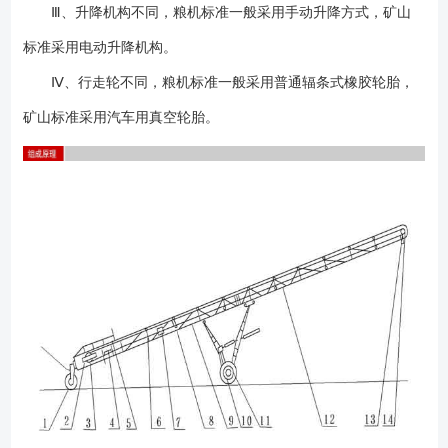
机和可移动升降式皮带输送机两种类型。有5米、8米、10米、12米、15
Ⅲ、升降机构不同，粮机标准一般采用手动升降方式，矿山
米、18米、20米等规格；带宽分别为：B500、B650、B800、B1000等规
标准采用电动升降机构。
格。根据物料选用平皮带、人字形皮带、挡边带等皮带。 4、设备不局
Ⅳ、行走轮不同，粮机标准一般采用普通辐条式橡胶轮胎，
限以上型号，可以非标设计；
矿山标准采用汽车用真空轮胎。