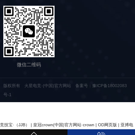
术实力，我们生产的脱水筛产品，品质稳定，生
大降低，干排效果好，为矿山企业带来了显著的
产效率高，使用维护便利，能够满足不同行业，
经济效益和社会效益。脱水筛同样适用于电力、
不同客户的多样化需求，助力生产提效。
制糖、制盐、污水厂等领域，助力对细颗粒物料
的干湿分级、脱水、脱介、脱泥。
微信二维码
版权所有 火星电竞·(中国)官方网站
备案号：豫ICP备18002083
号-1
竞技宝·（JJB）
|
皇冠crown(中国)官方网站·crown
|
OD网页版
|
亚搏电
子竞技(中国)有限公司
|
亚搏网页版
|
华亿在线
|
华亿平台
|
开云官方在