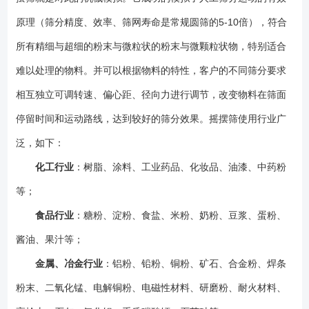
程，物料在筛面呈现渐开螺旋线运动，使物料在相对面积上走过相对长的
路程，筛分精度达90-95%！ 3、柔和的摇滚筛分，不会对毛料的颗粒
原理（筛分精度、效率、筛网寿命是常规圆筛的5-10倍），符合
原结构形成破坏，不容易产生静电，对易燃易爆易产生静电的物料筛分是
所有精细与超细的粉末与微粒状的粉末与微颗粒状物，特别适合
较好的选择，而且有效延长设备部件寿命。 4、防堵塞技术多样，五种
难以处理的物料。并可以根据物料的特性，客户的不同筛分要求
不同的清洁方式，可用弹跳球清洁网面，可用滚刷清洁网面，可用喷气方
式清洁网面，可用弹性刮板清洁网面，可用超声波技术清洁里网面，筛孔
相互独立可调转速、偏心距、径向力进行调节，改变物料在筛面
不会堵塞，确保筛分的连续性。 5、圆形积木式拼装结构，装，拆简
停留时间和运动路线，达到较好的筛分效果。摇摆筛使用行业广
单。出料口可随意360度旋转。 6、物料颗粒的垂直方向加速度值低，
使筛网不易损坏，延长筛网的使用寿命。 7、噪音低至75dBa，全封闭
泛，如下：
作业，更环保。 8、采用普通电机作为动力源。 摆动式振动筛在
化工行业
：树脂、涂料、工业药品、化妆品、油漆、中药粉
筛分过程中，因多种物料本身具有强吸附性、易抱团、高静电、高精细、
等；
高密度、比重轻等特性，*易堵塞网孔，从而大大降低了工作效率与筛分效
果。为了确保筛分效果，因此，必须在设备上增加清网装置。吸收多年生
食品行业
：糖粉、淀粉、食盐、米粉、奶粉、豆浆、蛋粉、
产经验结合摆动式旋振筛的圆形装结构和多层方案，设计出几种（右图）
酱油、果汁等；
适合于不同物料要求的筛网清洗系统装置。 型号功率筛分直径*多层数筛分
面积（m²）空间要求(kw)(mm)(层)（m²）YBS-6000.2560050.290.4YBS-
金属、冶金行业
：铝粉、铅粉、铜粉、矿石、合金粉、焊条
10001.5100050.711.2YBS-12002.2120051.111.6YBS-
粉末、二氧化锰、电解铜粉、电磁性材料、研磨粉、耐火材料、
16002.2160051.832.5YBS-20002.2200052.623.6YBS-