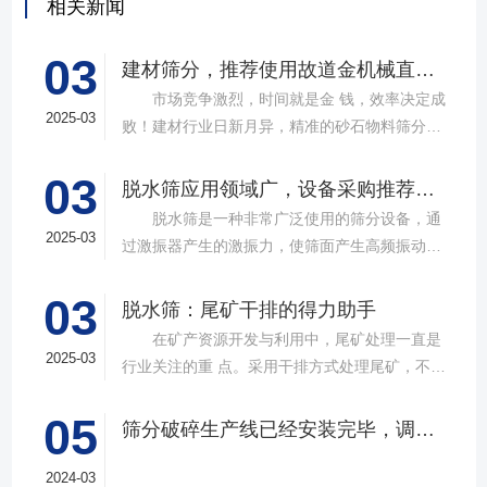
相关新闻
03
建材筛分，推荐使用故道金机械直线筛
市场竞争激烈，时间就是金 钱，效率决定成
2025-03
败！建材行业日新月异，精准的砂石物料筛分工
具成为了确保工程质量，提升生产效率的关键。
03
故道金机械，深耕振动筛分领域三十载，推出多
脱水筛应用领域广，设备采购推荐选择实力厂家
款高质量直线筛设备，以稳定的筛分质量，强大
脱水筛是一种非常广泛使用的筛分设备，通
的处理能力，提供建材砂石物料筛分解决方
2025-03
过激振器产生的激振力，使筛面产生高频振动，
案。 ▲故道金机械直线振动筛 布局合
物料在筛面上受到连续抛掷，从而实现固体颗粒
理，精准分级 故道金机械拥有强大的技术团
03
与液体之间的分离。在多个行业中，脱水筛都发
脱水筛：尾矿干排的得力助手
队，产品设计时考虑机械结构、动力学特性和操
挥着不可或缺的作用。故道金机械带大家一起了
在矿产资源开发与利用中，尾矿处理一直是
作便捷性，其生产的直线筛产品使用时，物料在
解。 ▲故道金机械单层高频脱水振动筛
2025-03
行业关注的重 点。采用干排方式处理尾矿，不仅
筛面快速且均匀分布，筛孔不堵塞，筛分效率
在采矿业中，脱水筛经常被用于尾矿和精矿的脱
可节约企业生态环境治理资金，减少节能减排和
高，筛分精度高，为建材产品带来稳定可靠的质
水处理。选矿完成后，尾矿处理过程中需要脱水
05
尾矿库维护费用，还可回收尾矿中的有价成分，
量提升。 智能调控，灵活应对 故道金机
筛分破碎生产线已经安装完毕，调试生产中
筛协助去除多余的水分，以便于尾矿的堆放或再
提高企业经济效益。尾矿干排过程中，少不了振
械直线筛可加装plc控制系统，实现远程操控。用
利用；在精矿进行进一步加工前，也需要通过脱
动筛分设备的助力，脱水筛，凭借强大的性能优
2024-03
户可根据实际需求轻松调整振幅、频率等筛分参