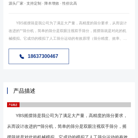
源头厂家 · 支持定制 · 降本增效 · 性价比高
YBS摇摆筛是我公司为了满足大产量，高精度的筛分要求，从而设计
改进的**筛分机，简单的筛分是双眼注视双手筛分，摇摆筛就是对此的机
械模拟。它成功的模拟了人工筛分运动的有效原理（筛分精度、效率、筛
网寿命是常规圆筛的5-10倍），符合所有精细与超细的粉末与微粒状的粉
末与微颗粒状物，特别适合难以处理的物料。并可以根据物料的特性，客
18637300467
户的不同筛分要求相互独立可调转速、偏心距、径向力进行调节，改变物
料在筛面停留时间和运动路线，达到较好的筛分效果。摇摆筛使用行业广
泛，如下： 化工行业：树脂、涂料、工业药品、化妆品、油漆、中药
粉等； 食品行业：糖粉、淀粉、食盐、米粉、奶粉、豆浆、蛋粉、酱
产品描述
油、果汁等； 金属、冶金行业：铝粉、铅粉、铜粉、矿石、合金粉、
焊条粉末、二氧化锰、电解铜粉、电磁性材料、研磨粉、耐火材料、高岭
土、石灰、氧化铝、重质碳酸钙、石英砂等； 其他行业：废油、废
YBS摇摆筛是我公司为了满足大产量，高精度的筛分要求，
水、染整污水、造纸、助剂、活性炭等； YBS摇摆筛可用一至五层筛
网，能同时进行二到六个等级的分选或过滤。 1、用于精细和超精细
从而设计改进的**筛分机，简单的筛分是双眼注视双手筛分，摇
粉末的筛分，特别适合难处理的物料。 2、有效模仿人工筛分动作和过
摆筛就是对此的机械模拟。它成功的模拟了人工筛分运动的有效