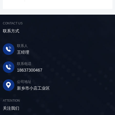
水筛进行脱水处理，以提高其品质和后续加工效
势，成为了尾矿干排系统中经常使用的明星产
数，使故道金机械直线筛能够轻松应对不同材质
率。 在煤炭行业中，脱水筛主要用于煤泥的
品。 ▲脱水振动筛 脱水筛，专为处理含
与粒度的筛分挑战，提升筛分效率。 坚实耐
脱水处理。煤泥是煤炭洗选过程中的副产品，含
水物料而生，该设备通过激振器产生的激振力，
用，维护省心 故道金机械直线振动筛优选高
有大量的水分，使用脱水筛进行处理，可以将煤
使筛面产生高频振动，含水物料进入振动筛后，
CONTACT US
质量材料，生产环节层层把控，生产出的振动筛
泥中的水分去除，使其达到后续加工的要
在筛面上受到连续抛掷，从而实现固体颗粒与液
产品筛体强度高，坚实耐用，可长时间高强度稳
联系方式
求。 在建筑行业中，脱水筛被广泛应用于砂
体之间的分离。 脱水筛筛板采用模块式设
定作业。另外，该直线筛设备维护保养便捷，只
石料厂的水洗砂脱水处理。水洗砂在生产过程中
计，无需螺栓即可安装，维护更换便捷，仅需要
需要定期检查、清洁、添加润滑油，即可保证振
需要去除表面的泥土和杂质，这时候就需要用脱
联系人
3-5分钟即可完成筛板更换，显著减少了停机维护
动筛的正常运行和使用寿命。 绿色节能，引
水筛，通过脱水筛对物料进行处理，可以确保砂
王经理
的时间。其筛网具备自清洁功能，可轻松清除粘
领未来 追求筛分效率的同时，故道金机械也
子的质量符合建筑要求，为建筑工程提供高质量
附在筛网上的物料，预防筛料堵网。此外，脱水
积极响应国家环保政策，部分直线筛筛体采用全
联系电话
的建筑材料。 在食品行业中，脱水筛可以用
筛还配备了橡胶隔振弹簧作为减震装置，很好地
封闭设计，降低噪音与粉尘污染，为构建绿色建
18637300467
于水果、蔬菜沥水，还可以用于果汁、酒类、调
降低设备运行时产生的噪音，为用户创造更加舒
材产业贡献力量。 如今，故道金机械直线筛
味品等液态食品的过滤和分离，为后续食材储
适的工作环境。 脱水筛体积相对较小，单位
已广泛应用于各类建材物料的筛分作业中，成为
公司地址
存、运输及使用提供便利。 ▲故道金机械双
面积处理量大，可够满足多种物料的脱水作业的
了众多建材企业的信赖之选。如果您也希望提升
新乡市小店工业区
层高频脱水振动筛 说了这么多，相信大家对
要求，支持24小时不间断的连续干排作业，提升
建材物料的筛分效率，欢迎随时火星电竞·(中国)
脱水筛的重要性有了更加清晰地认识，在产品采
生产线脱水效率。 ▲脱水振动筛 脱水筛
官方网站，故道金机械将提供高质量的产品，竭
ATTENTION
购时，也一定要擦亮眼睛。故道金机械深耕振动
适用于金属矿山、非金属矿山以及煤矿等领域的
诚为您服务！
关注我们
筛分行业多年，拥有丰富的生产经验和出色的技
尾矿处理。通过脱水筛的处理，尾矿的含水量大