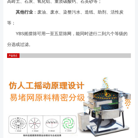
高岭土、石灰、氧化铝、重质碳酸钙、石英砂等；
24005.5240053.635.2YBS-26005.5260055.316.8 1、筛机可分为1-5
层，为保证筛分效果，建议不超过5层； 2、筛网内弹跳球分为硅胶与
其他行业
：废油、废水、染整污水、造纸、助剂、活性炭
橡胶两种材质； 3、基础做成地脚螺栓或膨胀丝固定； 4、设备不
等；
局限以上型号，可以非标设计；
YBS摇摆筛可用一至五层筛网，能同时进行二到六个等级的
分选或过滤。